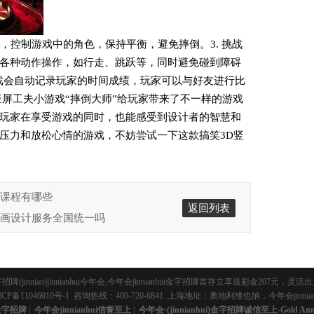
度，控制游戏中的角色，保持平衡，避免摔倒。3. 挑战
各种动作操作，如行走、跳跃等，同时避免碰到障碍
戏会自动记录玩家的时间成绩，玩家可以与好友进行比
竖屏工夫小游戏“摔倒大师”给玩家带来了不一样的游戏
玩家在享受游戏的同时，也能感受到设计者的智慧和
压力和放松心情的游戏，不妨尝试一下这款搞笑3D竖
游戏课程有哪些
返回列表
游戏原画设计服务全国统一吗
字招牌(jinnian)jinnianhui今年会,今年会jinnianhui金字招牌首存立享送
CP备11046010号-1
咨询热线：400-720-6841 上海地址：奥地利维也纳，今年会jinnian
i金字招牌
|
今年会jinnianhui信誉至上
|
今年会·(jinnianhui)金字招牌诚信至上-Gold Annua