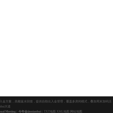
彩金207元，灵活出入金方案，高额返水回馈，提供自助出入金管理，覆盖多房间模式，叠加周末加码活
hui大道
l Meeting
|
今年会jinnianhui
|
TXT地图
XML地图
网站地图