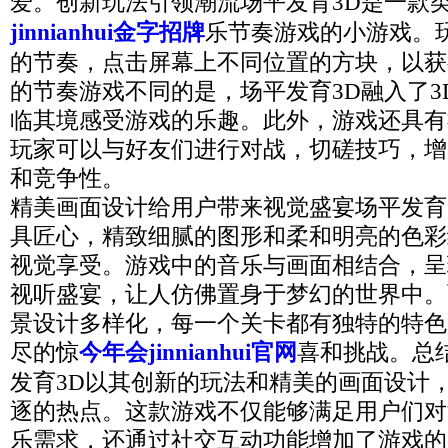
爱。创新玩法引领潮流场平发育3D是一款
jinnianhui金字招牌
乐节奏游戏的小游戏。
的节奏，点击屏幕上不同位置的方块，以获
的节奏游戏不同的是，场平发育3D融入了3
临其境感受游戏的乐趣。此外，游戏还具有
玩家可以与好友们进行对战，切磋技巧，增
和竞争性。
精美画面设计给用户带来视觉盛宴场平发育
具匠心，精致细腻的图形和柔和明亮的色彩
视觉享受。游戏中的音乐与画面相结合，呈
视听盛宴，让人仿佛置身于梦幻的世界中。
景设计多样化，每一个关卡都有独特的特色
尽的惊
今年会jinnianhui官网
喜和挑战。总
发育3D以其创新的玩法和精美的画面设计
逐的热点。这款游戏不仅能够满足用户们对
乐需求，还通过社交互动功能增加了游戏的